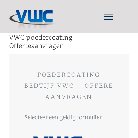
Ga
naar
Togg
inhoud
Navig
VWC poedercoating –
HOME
Offerteaanvragen
INTRO
TOEPASSINGEN
POEDERCOATING
BEDTIJF VWC – OFFERE
WERKWIJZE
AANVRAGEN
Selecteer een geldig formulier