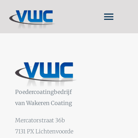
Ga
naar
Togg
inhoud
Navig
HOME
INTRO
TOEPASSINGEN
WERKWIJZE
Poedercoatingbedrijf
van Wakeren Coating
Mercatorstraat 36b
7131 PX Lichtenvoorde