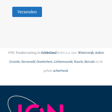
Verzenden
VWC Poedercoating in
Gelderland
levert o.a. aan:
Winterswijk
,
Aalten
,
Groenlo
,
Varsseveld
,
Doetinchem
,
Lichtenvoorde
,
Ruurlo
,
Borculo
en de
gehele
achterhoek.