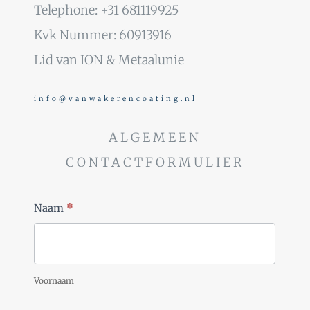
Telephone: +31 681119925
Kvk Nummer: 60913916
Lid van ION & Metaalunie
info@vanwakerencoating.nl
ALGEMEEN
CONTACTFORMULIER
Contactformulier
Naam
*
van
Wakeren
Coating
Voornaam