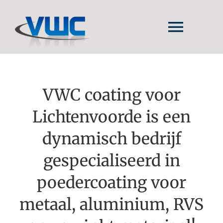
Ga
naar
Togg
inhoud
Navig
HOME
INTRO
VWC coating voor
Lichtenvoorde is een
TOEPASSINGEN
dynamisch bedrijf
WERKWIJZE
gespecialiseerd in
poedercoating voor
metaal, aluminium, RVS