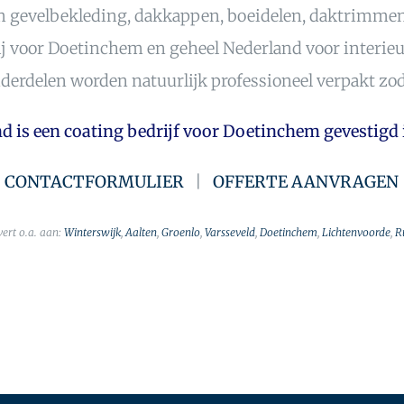
m gevelbekleding, dakkappen, boeidelen, daktrimmen,
 wij voor Doetinchem en geheel Nederland voor interie
erdelen worden natuurlijk professioneel verpakt zoda
d is een coating bedrijf voor Doetinchem gevestigd 
CONTACTFORMULIER
|
OFFERTE AANVRAGEN
vert o.a. aan:
Winterswijk
,
Aalten
,
Groenlo
,
Varsseveld
,
Doetinchem
,
Lichtenvoorde
,
R