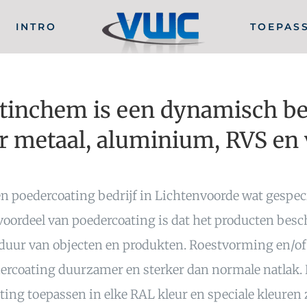
INTRO
TOEPAS
inchem is een dynamisch bedr
r metaal, aluminium, RVS en v
 poedercoating bedrijf in Lichtenvoorde wat gespecia
 voordeel van poedercoating is dat het producten bes
nsduur van objecten en produkten. Roestvorming en/o
dercoating duurzamer en sterker dan normale natlak. 
ng toepassen in elke RAL kleur en speciale kleuren 