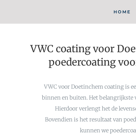
Ga
HOME
naar
inhoud
VWC coating voor Doet
poedercoating voo
VWC voor Doetinchem coating is een
binnen en buiten. Het belangrijkste
Hierdoor verlengt het de leve
Bovendien is het resultaat van poe
kunnen we poedercoati