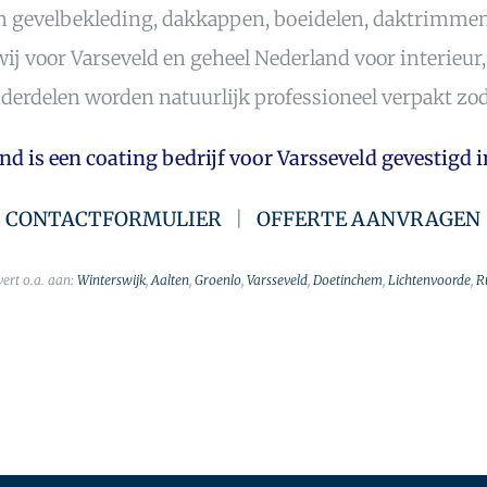
m gevelbekleding, dakkappen, boeidelen, daktrimmen,
n wij voor Varseveld en geheel Nederland voor interieu
erdelen worden natuurlijk professioneel verpakt zoda
d is een coating bedrijf voor Varsseveld gevestigd 
CONTACTFORMULIER
|
OFFERTE AANVRAGEN
vert o.a. aan:
Winterswijk
,
Aalten
,
Groenlo
,
Varsseveld
,
Doetinchem
,
Lichtenvoorde
,
R