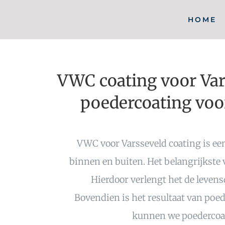
Ga
HOME
naar
inhoud
VWC coating voor Vars
poedercoating voo
VWC voor Varsseveld coating is een
binnen en buiten. Het belangrijkste
Hierdoor verlengt het de leve
Bovendien is het resultaat van poe
kunnen we poedercoati