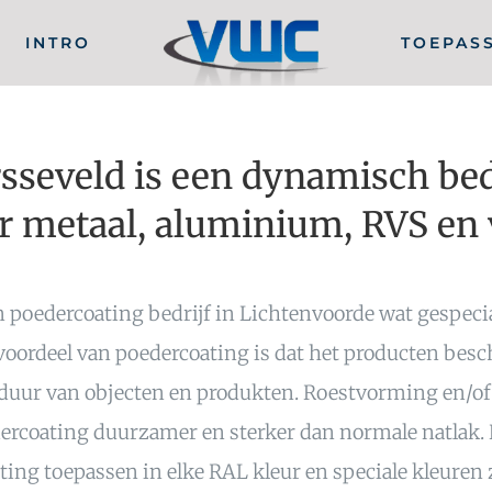
INTRO
TOEPAS
seveld is een dynamisch bedr
r metaal, aluminium, RVS en v
 poedercoating bedrijf in Lichtenvoorde wat gespecia
 voordeel van poedercoating is dat het producten bes
nsduur van objecten en produkten. Roestvorming en/o
dercoating duurzamer en sterker dan normale natlak. 
ng toepassen in elke RAL kleur en speciale kleuren 